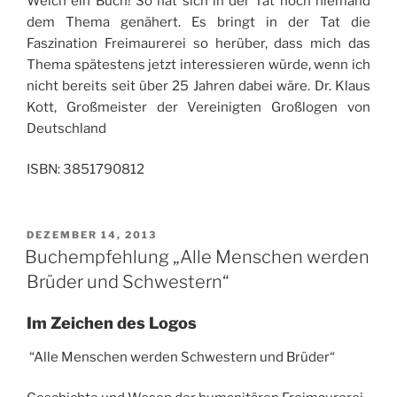
Welch ein Buch! So hat sich in der Tat noch niemand
dem Thema genähert. Es bringt in der Tat die
Faszination Freimaurerei so herüber, dass mich das
Thema spätestens jetzt interessieren würde, wenn ich
nicht bereits seit über 25 Jahren dabei wäre. Dr. Klaus
Kott, Großmeister der Vereinigten Großlogen von
Deutschland
ISBN: 3851790812
VERÖFFENTLICHT
DEZEMBER 14, 2013
AM
Buchempfehlung „Alle Menschen werden
Brüder und Schwestern“
Im Zeichen des Logos
“Alle Menschen werden Schwestern und Brüder“