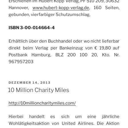
Erschienen im Hubert Kopp Verlag, PF 510 209, 30632
Hannover,
www.hubert-kopp-verlag.de
, 160 Seiten,
gebunden, vierfarbiger Schutzumschlag,
ISBN 3-00-014664-4
Erhältlich über den Buchhandel oder wo nicht lieferbar
direkt beim Verlag per Bankeinzug von € 19,80 auf
Postbank Hamburg, BLZ 200 100 20, Kto. Nr.
967957203
VERÖFFENTLICHT
DEZEMBER 14, 2013
AM
10 Million Charity Miles
http://10millioncharitymiles.com/
Hierbei handelt es sich um eine jährliche
Wohlätigkeitsaktion von United Airlines. Die Aktion