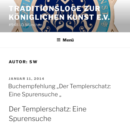
Zum
TRADITIONSLOGE ZUR
Inhalt
KÖNIGLICHEN KUNST E.V.
springen
#948 i.O. München
Menü
AUTOR:
SW
VERÖFFENTLICHT
JANUAR 11, 2014
AM
Buchempfehlung „Der Templerschatz:
Eine Spurensuche „
Der Templerschatz: Eine
Spurensuche